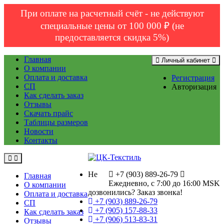
При оплате на расчетный счёт - не действуют
специальные цены от 100 000 ₽ (не
предоставляется скидка 5%)
Главная
Личный кабинет
О компании
Оплата и доставка
Регистрация
СП
Авторизация
Как сделать заказ
Отзывы
Скачать прайс
Таблицы размеров
Новости
Контакты
Не
+7 (903) 889-26-79
Главная
Ежедневно, с 7:00 до 16:00 MSK
О компании
дозвонились?
Заказ звонка!
Оплата и доставка
+7 (903) 889-26-79
СП
+7 (905) 157-88-33
Как сделать заказ
+7 (906) 513-83-31
Отзывы