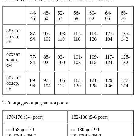
44-
48-
52-
56-
60-
64-
68-
46
50
54
58
62
66
70
обхват
87-
95-
103-
111-
119-
127-
135-
груди,
94
102
110
118
126
134
142
см
обхват
77-
85-
93-
101-
109-
117-
125-
талии,
84
92
100
108
116
124
132
см
обхват
89-
97-
105-
113-
121-
129-
137-
бедер,
96
104
112
120
128
136
144
см
Таблица для определения роста
170-176 (3-4 рост)
182-188 (5-6 рост)
от 168 до 179
от 180 до 190
включительно
включительно