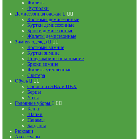
Жилеты
Футболки
Демисезонная одежда
Костюмы демисезонные
Куртки демисезонные
Брюки демисезонные
Жилеты демисезонные
Зимняя одежда
Костюмы зимние
Куртки зимние
Полукомбинезоны зимние
Брюки зимние
Жилеты утепленные
Свитера
Обувь
Сапоги из ЭВА и ПВХ
Берцы
Унты
Головные уборы
Кепки
Шапки
Панамы
Банданы
Рюкзаки
Аксессуары