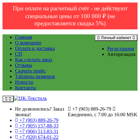
При оплате на расчетный счёт - не действуют
специальные цены от 100 000 ₽ (не
предоставляется скидка 5%)
Главная
Личный кабинет
О компании
Оплата и доставка
Регистрация
СП
Авторизация
Как сделать заказ
Отзывы
Скачать прайс
Таблицы размеров
Новости
Контакты
Не дозвонились?
Заказ
+7 (903) 889-26-79
звонка!
Ежедневно, с 7:00 до 16:00 MSK
+7 (903) 889-26-79
+7 (905) 157-88-33
+7 (906) 513-83-31
+7 (920) 674-01-22