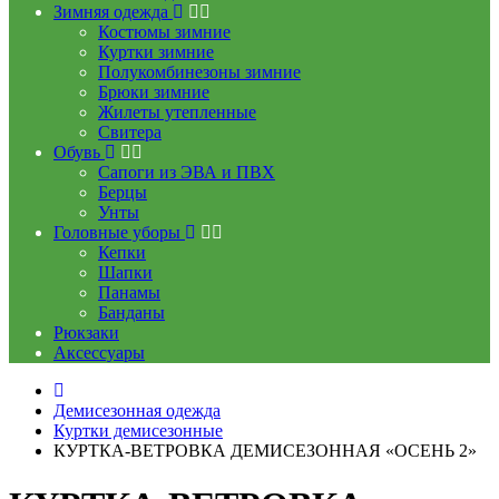
Зимняя одежда
Костюмы зимние
Куртки зимние
Полукомбинезоны зимние
Брюки зимние
Жилеты утепленные
Свитера
Обувь
Сапоги из ЭВА и ПВХ
Берцы
Унты
Головные уборы
Кепки
Шапки
Панамы
Банданы
Рюкзаки
Аксессуары
Демисезонная одежда
Куртки демисезонные
КУРТКА-ВЕТРОВКА ДЕМИСЕЗОННАЯ «ОСЕНЬ 2»