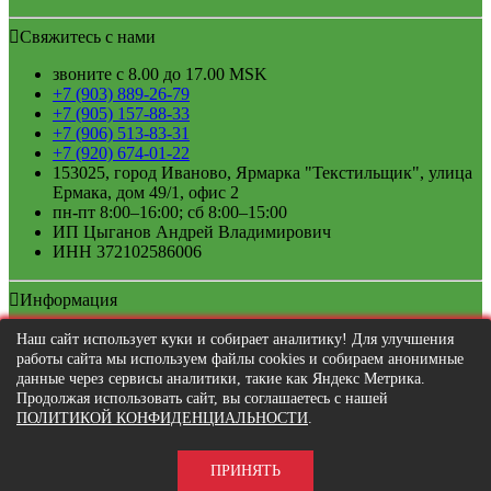
Свяжитесь с нами
звоните с 8.00 до 17.00 MSK
+7 (903) 889-26-79
+7 (905) 157-88-33
+7 (906) 513-83-31
+7 (920) 674-01-22
153025, город Иваново, Ярмарка "Текстильщик", улица
Ермака, дом 49/1, офис 2
пн-пт 8:00–16:00; сб 8:00–15:00
ИП Цыганов Андрей Владимирович
ИНН 372102586006
Информация
Договор-оферта
Наш сайт использует куки и собирает аналитику! Для улучшения
Политика конфиденциальности
работы сайта мы используем файлы cookies и собираем анонимные
Пользовательское соглашение
данные через сервисы аналитики, такие как Яндекс Метрика.
Карта сайта
Продолжая использовать сайт, вы соглашаетесь с нашей
ПОЛИТИКОЙ КОНФИДЕНЦИАЛЬНОСТИ
.
ПРИНЯТЬ