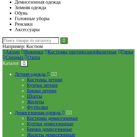
Демисезонная одежда
Зимняя одежда
Обувь
Головные уборы
Рюкзаки
Аксессуары
Например:
Костюм
Акции
Новинки
Костюмы противоэнцефалитные
Горка
Спецназ
Охота
Каталог
Летняя одежда
Костюмы летние
Куртки летние
Брюки летние
Шорты
Жилеты
Футболки
Демисезонная одежда
Костюмы демисезонные
Куртки демисезонные
Брюки демисезонные
Жилеты демисезонные