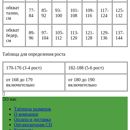
обхват
77-
85-
93-
101-
109-
117-
125-
талии,
84
92
100
108
116
124
132
см
обхват
89-
97-
105-
113-
121-
129-
137-
бедер,
96
104
112
120
128
136
144
см
Таблица для определения роста
170-176 (3-4 рост)
182-188 (5-6 рост)
от 168 до 179
от 180 до 190
включительно
включительно
О нас
Таблицы размеров
О компании
Оплата и доставка
Организаторам СП
Контакты