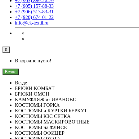
+7 (903) 889-26-79
+7 (905) 157-88-33
+7 (906) 513-83-31
+7 (920) 674-01-22
info@ck-textil.ru
0
В корзине пусто!
Везде
Везде
БРЮКИ КОМБАТ
БРЮКИ ОМОН
КАМУФЛЯЖ из ИВАНОВО
КОСТЮМЫ ГОРКА
КОСТЮМЫ и КУРТКИ БЕРКУТ
КОСТЮМЫ КЗС СЕТКА
КОСТЮМЫ МАСКИРОВОЧНЫЕ
КОСТЮМЫ на ФЛИСЕ
КОСТЮМЫ ОФИЦЕР
КОСТЮМЫ ОХОТА