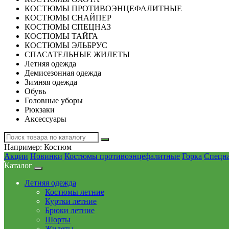
КОСТЮМЫ ПРОТИВОЭНЦЕФАЛИТНЫЕ
КОСТЮМЫ СНАЙПЕР
КОСТЮМЫ СПЕЦНАЗ
КОСТЮМЫ ТАЙГА
КОСТЮМЫ ЭЛЬБРУС
СПАСАТЕЛЬНЫЕ ЖИЛЕТЫ
Летняя одежда
Демисезонная одежда
Зимняя одежда
Обувь
Головные уборы
Рюкзаки
Аксессуары
Например:
Костюм
Акции
Новинки
Костюмы противоэнцефалитные
Горка
Спецн
Каталог
Летняя одежда
Костюмы летние
Куртки летние
Брюки летние
Шорты
Жилеты