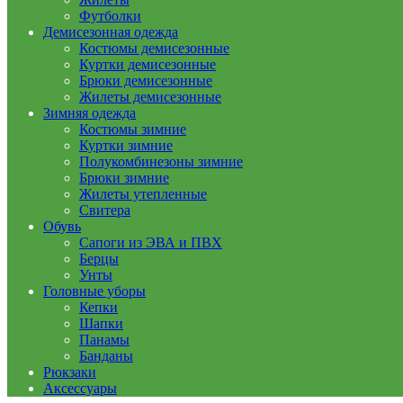
Футболки
Демисезонная одежда
Костюмы демисезонные
Куртки демисезонные
Брюки демисезонные
Жилеты демисезонные
Зимняя одежда
Костюмы зимние
Куртки зимние
Полукомбинезоны зимние
Брюки зимние
Жилеты утепленные
Свитера
Обувь
Сапоги из ЭВА и ПВХ
Берцы
Унты
Головные уборы
Кепки
Шапки
Панамы
Банданы
Рюкзаки
Аксессуары