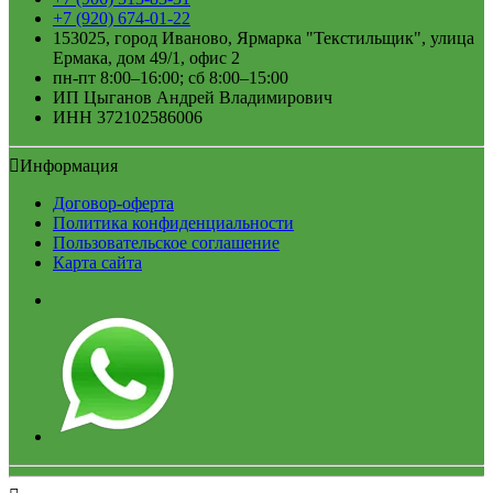
+7 (920) 674-01-22
153025, город Иваново, Ярмарка "Текстильщик", улица
Ермака, дом 49/1, офис 2
пн-пт 8:00–16:00; сб 8:00–15:00
ИП Цыганов Андрей Владимирович
ИНН 372102586006
Информация
Договор-оферта
Политика конфиденциальности
Пользовательское соглашение
Карта сайта