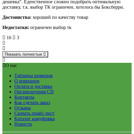
дешевка". Еденственное сложно подобрать оптимальную
доставку, т.к. выбор ТК ограничен, хотелось бы Боксберри.
Достоинства:
хороший по качеству товар
Недостатки:
ограничен выбор тк
16
3
Показать полностью
О нас
Таблицы размеров
О компании
Оплата и доставка
Организаторам СП
Контакты
Как сделать заказ
Отзывы
Скачать прайс-лист
Каталог камуфляжа
Новости