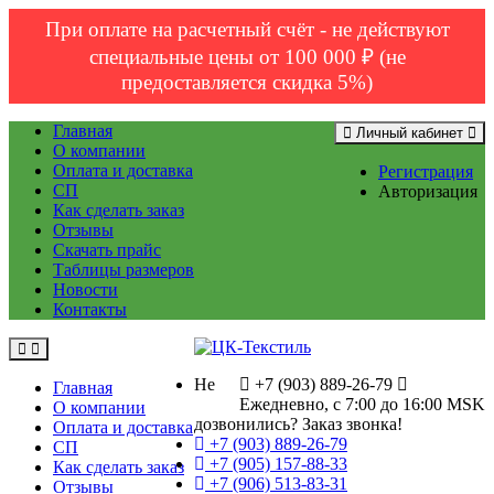
При оплате на расчетный счёт - не действуют
специальные цены от 100 000 ₽ (не
предоставляется скидка 5%)
Главная
Личный кабинет
О компании
Оплата и доставка
Регистрация
СП
Авторизация
Как сделать заказ
Отзывы
Скачать прайс
Таблицы размеров
Новости
Контакты
Не
+7 (903) 889-26-79
Главная
Ежедневно, с 7:00 до 16:00 MSK
О компании
дозвонились?
Заказ звонка!
Оплата и доставка
+7 (903) 889-26-79
СП
+7 (905) 157-88-33
Как сделать заказ
+7 (906) 513-83-31
Отзывы