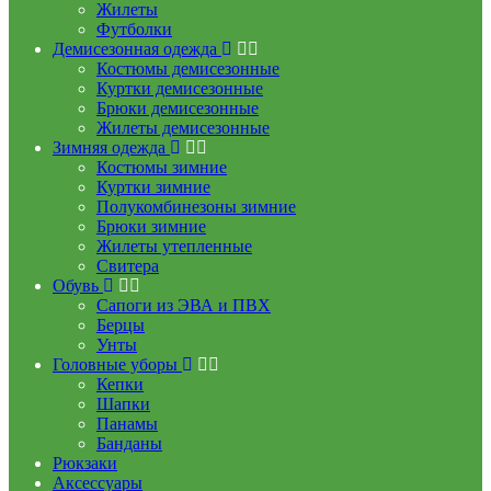
Жилеты
Футболки
Демисезонная одежда
Костюмы демисезонные
Куртки демисезонные
Брюки демисезонные
Жилеты демисезонные
Зимняя одежда
Костюмы зимние
Куртки зимние
Полукомбинезоны зимние
Брюки зимние
Жилеты утепленные
Свитера
Обувь
Сапоги из ЭВА и ПВХ
Берцы
Унты
Головные уборы
Кепки
Шапки
Панамы
Банданы
Рюкзаки
Аксессуары