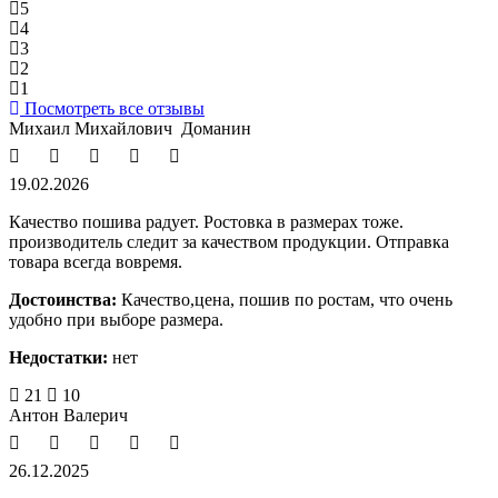
5
93%
4
3%
3
0%
2
0%
1
0%
Посмотреть все отзывы
Михаил Михайлович Доманин
19.02.2026
Качество пошива радует. Ростовка в размерах тоже.
производитель следит за качеством продукции. Отправка
товара всегда вовремя.
Достоинства:
Качество,цена, пошив по ростам, что очень
удобно при выборе размера.
Недостатки:
нет
21
10
Антон Валерич
26.12.2025