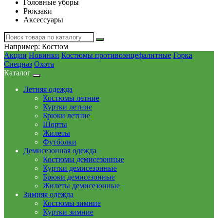
Головные уборы
Рюкзаки
Аксессуары
Например:
Костюм
Акции
Новинки
Костюмы противоэнцефалитные
Горка
Спецназ
Охота
Каталог
Летняя одежда
Костюмы летние
Куртки летние
Брюки летние
Шорты
Жилеты
Футболки
Демисезонная одежда
Костюмы демисезонные
Куртки демисезонные
Брюки демисезонные
Жилеты демисезонные
Зимняя одежда
Костюмы зимние
Куртки зимние