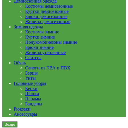
Демисезонная одежда
Костюмы демисезонные
Куртки демисезонные
Брюки демисезонные
Жилеты демисезонные
Зимняя одежда
Костюмы зимние
Куртки зимние
Полукомбинезоны зимние
Брюки зимние
Жилеты утепленные
Свитера
Обувь
Сапоги из ЭВА и ПВХ
Берцы
Унты
Головные уборы
Кепки
Шапки
Панамы
Банданы
Рюкзаки
Аксессуары
Везде