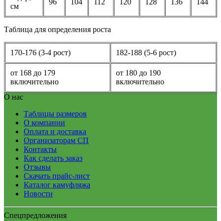
96
104
112
120
128
136
144
см
Таблица для определения роста
170-176 (3-4 рост)
182-188 (5-6 рост)
от 168 до 179
от 180 до 190
включительно
включительно
О нас
Таблицы размеров
О компании
Оплата и доставка
Организаторам СП
Контакты
Как сделать заказ
Отзывы
Скачать прайс-лист
Каталог камуфляжа
Новости
Спецпредложения