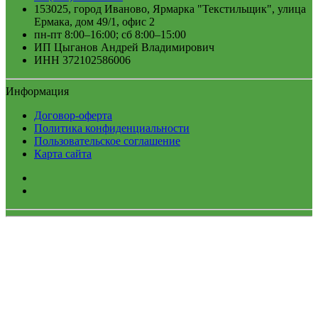
153025, город Иваново, Ярмарка "Текстильщик", улица
Ермака, дом 49/1, офис 2
пн-пт 8:00–16:00; сб 8:00–15:00
ИП Цыганов Андрей Владимирович
ИНН 372102586006
Информация
Договор-оферта
Политика конфиденциальности
Пользовательское соглашение
Карта сайта