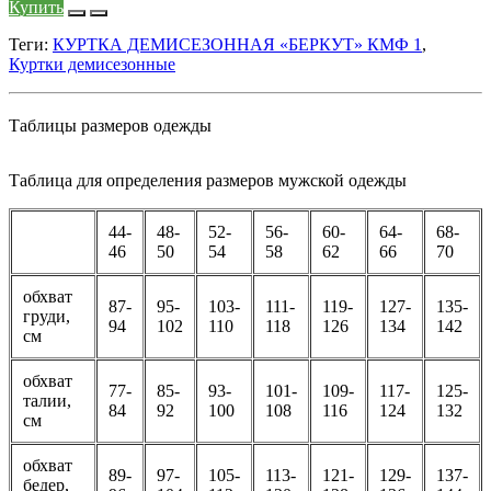
Купить
Теги:
КУРТКА ДЕМИСЕЗОННАЯ «БЕРКУТ» КМФ 1
,
Куртки демисезонные
Таблицы размеров одежды
Таблица для определения размеров мужской одежды
44-
48-
52-
56-
60-
64-
68-
46
50
54
58
62
66
70
обхват
87-
95-
103-
111-
119-
127-
135-
груди,
94
102
110
118
126
134
142
см
обхват
77-
85-
93-
101-
109-
117-
125-
талии,
84
92
100
108
116
124
132
см
обхват
89-
97-
105-
113-
121-
129-
137-
бедер,