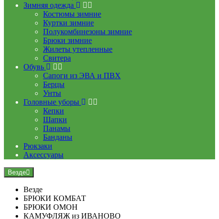
Зимняя одежда
Костюмы зимние
Куртки зимние
Полукомбинезоны зимние
Брюки зимние
Жилеты утепленные
Свитера
Обувь
Сапоги из ЭВА и ПВХ
Берцы
Унты
Головные уборы
Кепки
Шапки
Панамы
Банданы
Рюкзаки
Аксессуары
Везде
Везде
БРЮКИ КОМБАТ
БРЮКИ ОМОН
КАМУФЛЯЖ из ИВАНОВО