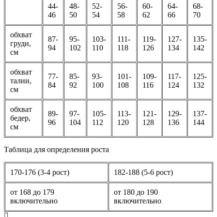
44-
48-
52-
56-
60-
64-
68-
46
50
54
58
62
66
70
обхват
87-
95-
103-
111-
119-
127-
135-
груди,
94
102
110
118
126
134
142
см
обхват
77-
85-
93-
101-
109-
117-
125-
талии,
84
92
100
108
116
124
132
см
обхват
89-
97-
105-
113-
121-
129-
137-
бедер,
96
104
112
120
128
136
144
см
Таблица для определения роста
170-176 (3-4 рост)
182-188 (5-6 рост)
от 168 до 179
от 180 до 190
включительно
включительно