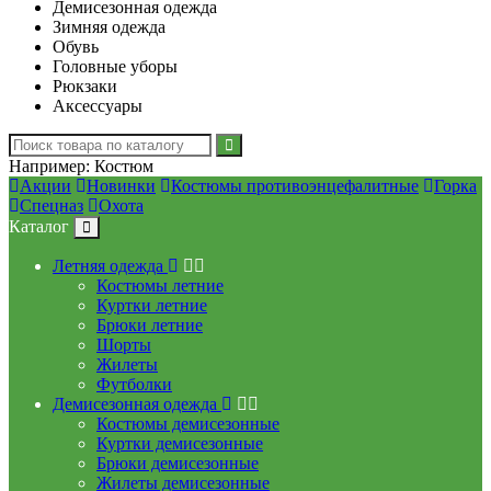
Демисезонная одежда
Зимняя одежда
Обувь
Головные уборы
Рюкзаки
Аксессуары
Например:
Костюм
Акции
Новинки
Костюмы противоэнцефалитные
Горка
Спецназ
Охота
Каталог
Летняя одежда
Костюмы летние
Куртки летние
Брюки летние
Шорты
Жилеты
Футболки
Демисезонная одежда
Костюмы демисезонные
Куртки демисезонные
Брюки демисезонные
Жилеты демисезонные