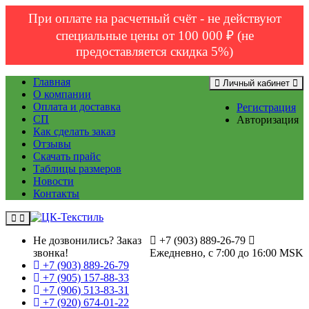
При оплате на расчетный счёт - не действуют
специальные цены от 100 000 ₽ (не
предоставляется скидка 5%)
Главная
Личный кабинет
О компании
Оплата и доставка
Регистрация
СП
Авторизация
Как сделать заказ
Отзывы
Скачать прайс
Таблицы размеров
Новости
Контакты
Не дозвонились?
Заказ
+7 (903) 889-26-79
звонка!
Ежедневно, с 7:00 до 16:00 MSK
+7 (903) 889-26-79
+7 (905) 157-88-33
+7 (906) 513-83-31
+7 (920) 674-01-22