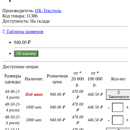
Производитель:
ЦК-Текстиль
Код товара:
11386
Доступность: На складе
Таблицы размеров
940.00 ₽
В корзину
Доступные опции
от *
от *
Размеры
Розничная
Наличие:
20 000
100 000
Кол-во:
одежды:
цена
р.
р.
44-46 (3-
470.00
Под заказ
940.00 ₽
446.50 ₽
Закончился
4 рост)
₽
48-50 (3-
470.00
-
+
1000 шт.
940.00 ₽
446.50 ₽
4 рост)
₽
48-50 (5-
470.00
-
+
1000 шт.
940.00 ₽
446.50 ₽
6 рост)
₽
52-54 (3-
470.00